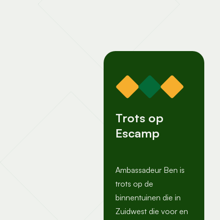
Trots op
Escamp
Ambassadeur Ben is
trots op de
binnentuinen die in
Zuidwest die voor en